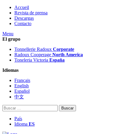
Accueil
Revista de prensa
Descargas
Contacto
Menu
El grupo
Tonnellerie Radoux
Corporate
Radoux Cooperage
North America
Toneleria Victoria
España
Idiomas
Français
English
Español
中文
Buscar:
País
Idioma
ES