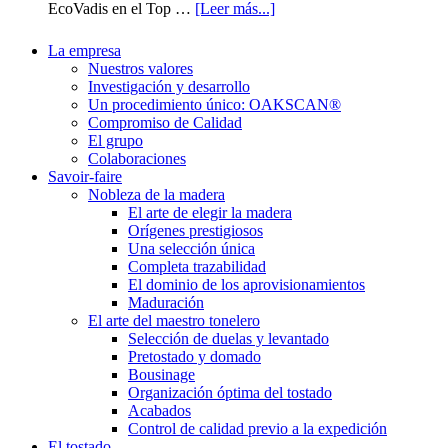
EcoVadis en el Top …
[Leer más...]
La empresa
Nuestros valores
Investigación y desarrollo
Un procedimiento único: OAKSCAN®
Compromiso de Calidad
El grupo
Colaboraciones
Savoir-faire
Nobleza de la madera
El arte de elegir la madera
Orígenes prestigiosos
Una selección única
Completa trazabilidad
El dominio de los aprovisionamientos
Maduración
El arte del maestro tonelero
Selección de duelas y levantado
Pretostado y domado
Bousinage
Organización óptima del tostado
Acabados
Control de calidad previo a la expedición
El tostado