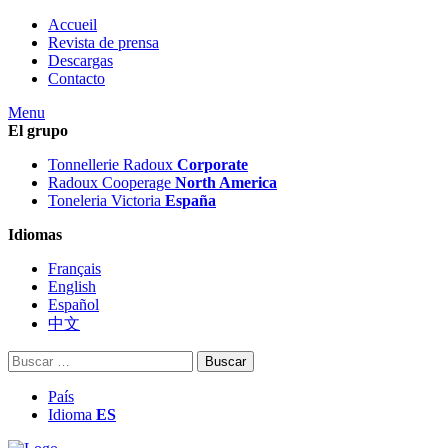
Accueil
Revista de prensa
Descargas
Contacto
Menu
El grupo
Tonnellerie Radoux
Corporate
Radoux Cooperage
North America
Toneleria Victoria
España
Idiomas
Français
English
Español
中文
Buscar:
País
Idioma
ES