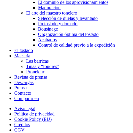
El dominio de los aprovisionamientos
Maduración
El arte del maestro tonelero
Selección de duelas y levantado
Pretostado y domado
Bousinage
Organización óptima del tostado
Acabados
Control de calidad previo a la expedición
El tostado
Maestría
Las barricas
Tinas y “foudres”
Pronektar
Revista de prensa
Descargas
Prensa
Contacto
Compartir en
Aviso legal
Política de privacidad
Cookie Policy (EU)
Créditos
CGV