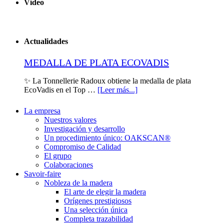
Vídeo
Actualidades
MEDALLA DE PLATA ECOVADIS
✨ La Tonnellerie Radoux obtiene la medalla de plata
EcoVadis en el Top …
[Leer más...]
La empresa
Nuestros valores
Investigación y desarrollo
Un procedimiento único: OAKSCAN®
Compromiso de Calidad
El grupo
Colaboraciones
Savoir-faire
Nobleza de la madera
El arte de elegir la madera
Orígenes prestigiosos
Una selección única
Completa trazabilidad