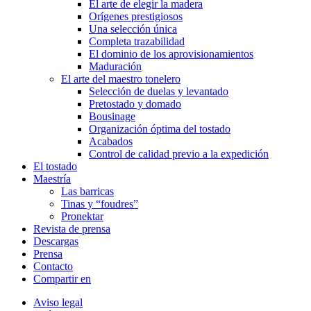
El arte de elegir la madera
Orígenes prestigiosos
Una selección única
Completa trazabilidad
El dominio de los aprovisionamientos
Maduración
El arte del maestro tonelero
Selección de duelas y levantado
Pretostado y domado
Bousinage
Organización óptima del tostado
Acabados
Control de calidad previo a la expedición
El tostado
Maestría
Las barricas
Tinas y “foudres”
Pronektar
Revista de prensa
Descargas
Prensa
Contacto
Compartir en
Aviso legal