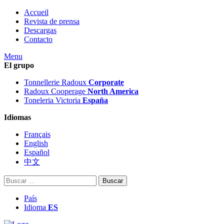
Accueil
Revista de prensa
Descargas
Contacto
Menu
El grupo
Tonnellerie Radoux
Corporate
Radoux Cooperage
North America
Toneleria Victoria
España
Idiomas
Français
English
Español
中文
Buscar:
País
Idioma
ES