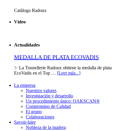
Catálogo Radoux
Vídeo
Actualidades
MEDALLA DE PLATA ECOVADIS
✨ La Tonnellerie Radoux obtiene la medalla de plata
EcoVadis en el Top …
[Leer más...]
La empresa
Nuestros valores
Investigación y desarrollo
Un procedimiento único: OAKSCAN®
Compromiso de Calidad
El grupo
Colaboraciones
Savoir-faire
Nobleza de la madera