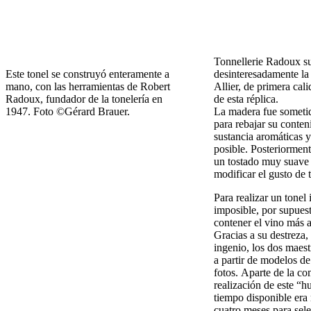
Tonnellerie Radoux s
Este tonel se construyó enteramente a
desinteresadamente la
mano, con las herramientas de Robert
Allier, de primera cal
Radoux, fundador de la tonelería en
de esta réplica.
1947. Foto ©Gérard Brauer.
La madera fue sometid
para rebajar su conten
sustancia aromáticas y
posible. Posteriorment
un tostado muy suave
modificar el gusto de 
Para realizar un tonel 
imposible, por supues
contener el vino más 
Gracias a su destreza,
ingenio, los dos maest
a partir de modelos d
fotos. Aparte de la co
realización de este “h
tiempo disponible era
cuatro meses para sel