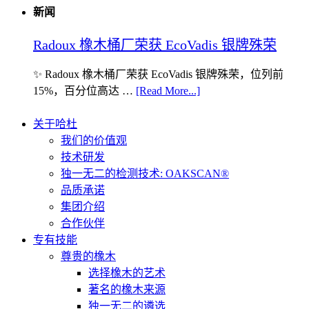
新闻
Radoux 橡木桶厂荣获 EcoVadis 银牌殊荣
✨ Radoux 橡木桶厂荣获 EcoVadis 银牌殊荣，位列前
15%，百分位高达 …
[Read More...]
关于哈杜
我们的价值观
技术研发
独一无二的检测技术: OAKSCAN®
品质承诺
集团介绍
合作伙伴
专有技能
尊贵的橡木
选择橡木的艺术
著名的橡木来源
独一无二的遴选