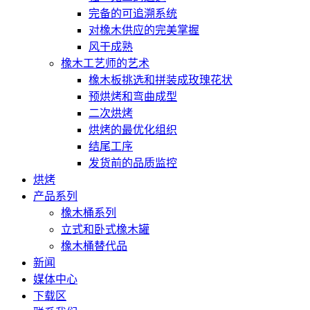
完备的可追溯系统
对橡木供应的完美掌握
风干成熟
橡木工艺师的艺术
橡木板挑选和拼装成玫瑰花状
预烘烤和弯曲成型
二次烘烤
烘烤的最优化组织
结尾工序
发货前的品质监控
烘烤
产品系列
橡木桶系列
立式和卧式橡木罐
橡木桶替代品
新闻
媒体中心
下载区