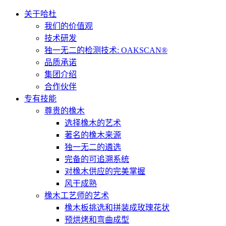
关于哈杜
我们的价值观
技术研发
独一无二的检测技术: OAKSCAN®
品质承诺
集团介绍
合作伙伴
专有技能
尊贵的橡木
选择橡木的艺术
著名的橡木来源
独一无二的遴选
完备的可追溯系统
对橡木供应的完美掌握
风干成熟
橡木工艺师的艺术
橡木板挑选和拼装成玫瑰花状
预烘烤和弯曲成型