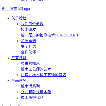
返回页首
关于哈杜
我们的价值观
技术研发
独一无二的检测技术: OAKSCAN®
品质承诺
集团介绍
合作伙伴
专有技能
尊贵的橡木
橡木工艺师的艺术
烘烤，橡木桶工艺师的签名
产品系列
橡木桶系列
立式和卧式橡木罐
橡木桶替代品