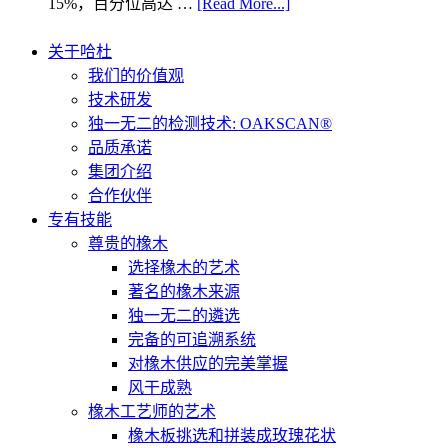
15%，百分位高达 …
[Read More...]
关于哈杜
我们的价值观
技术研发
独一无二的检测技术: OAKSCAN®
品质承诺
集团介绍
合作伙伴
专有技能
尊贵的橡木
选择橡木的艺术
著名的橡木来源
独一无二的遴选
完备的可追溯系统
对橡木供应的完美掌握
风干成熟
橡木工艺师的艺术
橡木板挑选和拼装成玫瑰花状