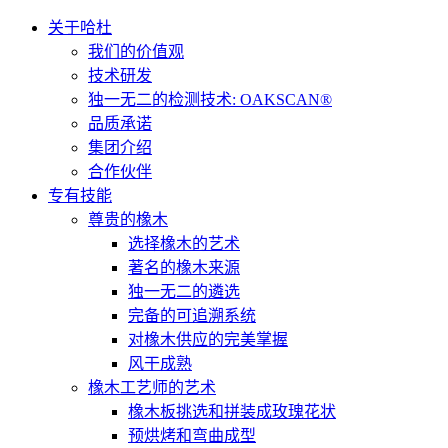
关于哈杜
我们的价值观
技术研发
独一无二的检测技术: OAKSCAN®
品质承诺
集团介绍
合作伙伴
专有技能
尊贵的橡木
选择橡木的艺术
著名的橡木来源
独一无二的遴选
完备的可追溯系统
对橡木供应的完美掌握
风干成熟
橡木工艺师的艺术
橡木板挑选和拼装成玫瑰花状
预烘烤和弯曲成型