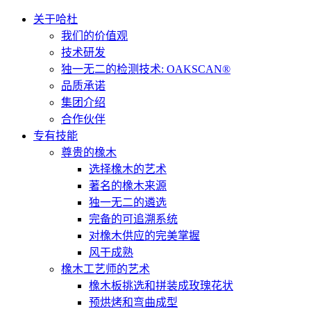
关于哈杜
我们的价值观
技术研发
独一无二的检测技术: OAKSCAN®
品质承诺
集团介绍
合作伙伴
专有技能
尊贵的橡木
选择橡木的艺术
著名的橡木来源
独一无二的遴选
完备的可追溯系统
对橡木供应的完美掌握
风干成熟
橡木工艺师的艺术
橡木板挑选和拼装成玫瑰花状
预烘烤和弯曲成型