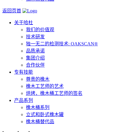
返回页首
关于哈杜
我们的价值观
技术研发
独一无二的检测技术: OAKSCAN®
品质承诺
集团介绍
合作伙伴
专有技能
尊贵的橡木
橡木工艺师的艺术
烘烤，橡木桶工艺师的签名
产品系列
橡木桶系列
立式和卧式橡木罐
橡木桶替代品