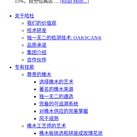
15%，百分位高达 …
[Read More...]
关于哈杜
我们的价值观
技术研发
独一无二的检测技术: OAKSCAN®
品质承诺
集团介绍
合作伙伴
专有技能
尊贵的橡木
选择橡木的艺术
著名的橡木来源
独一无二的遴选
完备的可追溯系统
对橡木供应的完美掌握
风干成熟
橡木工艺师的艺术
橡木板挑选和拼装成玫瑰花状