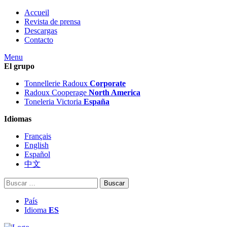
Accueil
Revista de prensa
Descargas
Contacto
Menu
El grupo
Tonnellerie Radoux
Corporate
Radoux Cooperage
North America
Toneleria Victoria
España
Idiomas
Français
English
Español
中文
Buscar:
País
Idioma
ES