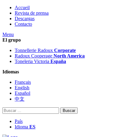
Accueil
Revista de prensa
Descargas
Contacto
Menu
El grupo
Tonnellerie Radoux
Corporate
Radoux Cooperage
North America
Toneleria Victoria
España
Idiomas
Français
English
Español
中文
Buscar:
País
Idioma
ES