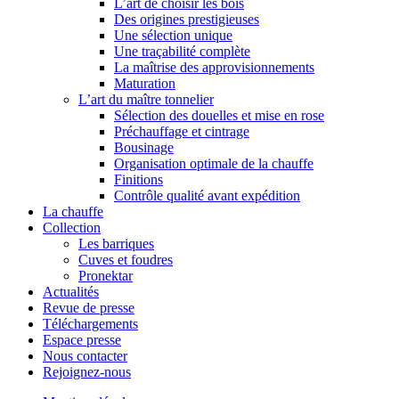
L’art de choisir les bois
Des origines prestigieuses
Une sélection unique
Une traçabilité complète
La maîtrise des approvisionnements
Maturation
L’art du maître tonnelier
Sélection des douelles et mise en rose
Préchauffage et cintrage
Bousinage
Organisation optimale de la chauffe
Finitions
Contrôle qualité avant expédition
La chauffe
Collection
Les barriques
Cuves et foudres
Pronektar
Actualités
Revue de presse
Téléchargements
Espace presse
Nous contacter
Rejoignez-nous