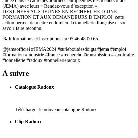
année dans le cadre des Journées européennes des métiers d’art
(JEMA) avec leurs « Rendez-vous d’exception ».
DESTINEES AUX JEUNES EN RECHERCHE D’UNE
FORMATION ET AUX DEMANDEURS D’EMPLOI, cette
action permet de mettre en lumière la tonnellerie française et son
savoir-faire reconnu.
📝 Informations et inscriptions au 05 46 48 00 65.
@jemaofficiel #JEMA2024 #surleboutdesdoigts #jema #emploi
#formation #industrie #france #recherche #transmission #savoirfaire
#tonnellerie #radoux #tonnellerieradoux
À suivre
Catalogue Radoux
Télécharger le nouveau catalogue Radoux
Clip Radoux